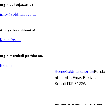
Ingin bekerjasama?
info@goldmart.co.id
Apa yg bisa dibantu?
Kirim Pesan
Ingin membeli perhiasan?
Belanja
Home
Goldmart
Liontin
Penda
nt Liontin Emas Berlian
Behati FKP 3122W
Add to Wishlist
Remove from