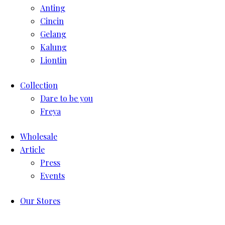
Anting
Cincin
Gelang
Kalung
Liontin
Collection
Dare to be you
Freya
Wholesale
Article
Press
Events
Our Stores