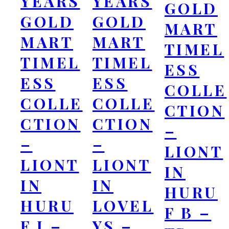
YEARS
YEARS
GOLD
GOLD
GOLD
MART
MART
MART
TIMEL
TIMEL
TIMEL
ESS
ESS
ESS
COLLE
COLLE
COLLE
CTION
CTION
CTION
–
–
–
LIONT
LIONT
LIONT
IN
IN
IN
HURU
HURU
LOVEL
F B –
F J –
YS –