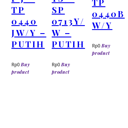
TP
TP
SP
0440B
0440
0713Y/
W/Y
JW/Y –
W –
PUTIH
PUTIH
Rp
0
Buy
product
Rp
0
Buy
Rp
0
Buy
product
product