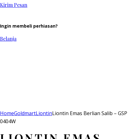
Kirim Pesan
Ingin membeli perhiasan?
Belanja
Add to Wishlist
Home
Goldmart
Liontin
Liontin Emas Berlian Salib – GSP
0404W
LIONTIN EMAS