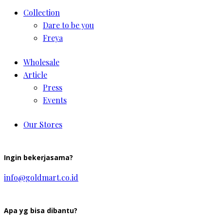
Collection
Dare to be you
Freya
Wholesale
Article
Press
Events
Our Stores
Ingin bekerjasama?
info@goldmart.co.id
Apa yg bisa dibantu?