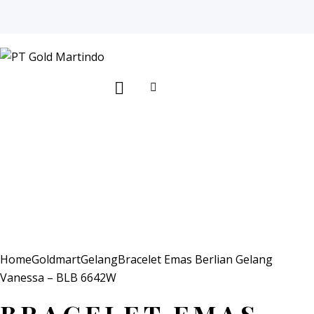
Search
Add to Wishlist
Remove from Wishlist
Add to Wishlist
Home
Goldmart
Gelang
Bracelet Emas Berlian Gelang
Vanessa – BLB 6642W