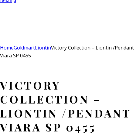
Belanja
Add to Wishlist
Remove from Wishlist
Add to Wishlist
Home
Goldmart
Liontin
Victory Collection – Liontin /Pendant
Viara SP 0455
VICTORY
COLLECTION –
LIONTIN /PENDANT
VIARA SP 0455