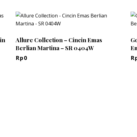
in
Allure Collection – Cincin Emas
Go
Berlian Martina – SR 0404W
Em
Rp
0
R