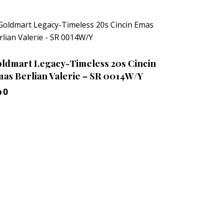
ldmart Legacy-Timeless 20s Cincin
as Berlian Valerie – SR 0014W/Y
p
0