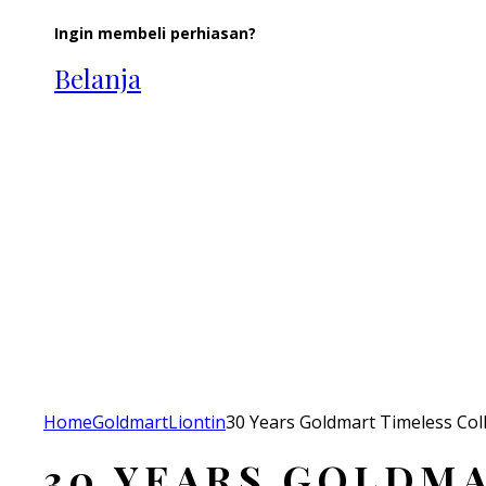
Ingin membeli perhiasan?
Belanja
Add to Wishlist
Home
Goldmart
Liontin
30 Years Goldmart Timeless Coll
30 YEARS GOLDMA