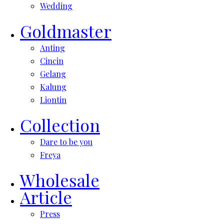
Wedding
Goldmaster
Anting
Cincin
Gelang
Kalung
Liontin
Collection
Dare to be you
Freya
Wholesale
Article
Press