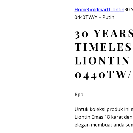
Home
Goldmart
Liontin
30 
0440TW/Y – Putih
30 YEAR
TIMELES
LIONTIN
0440TW/
Rp
0
Untuk koleksi produk ini
Liontin Emas 18 karat de
elegan membuat anda sema