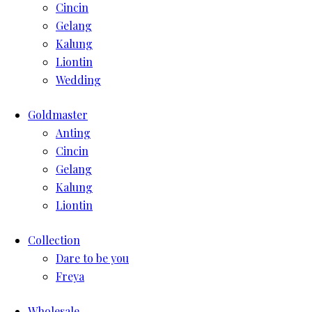
Cincin
Gelang
Kalung
Liontin
Wedding
Goldmaster
Anting
Cincin
Gelang
Kalung
Liontin
Collection
Dare to be you
Freya
Wholesale