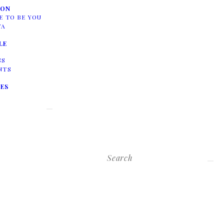
ION
E TO BE YOU
YA
LE
SS
NTS
ES