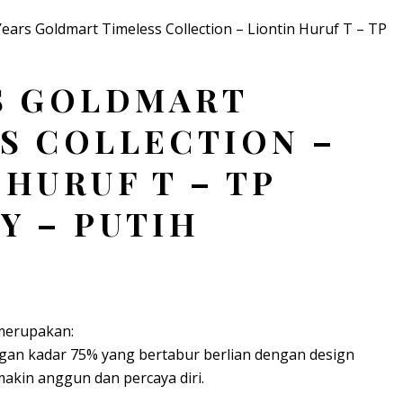
Years Goldmart Timeless Collection – Liontin Huruf T – TP
S GOLDMART
S COLLECTION –
 HURUF T – TP
Y – PUTIH
 merupakan:
ngan kadar 75% yang bertabur berlian dengan design
kin anggun dan percaya diri.